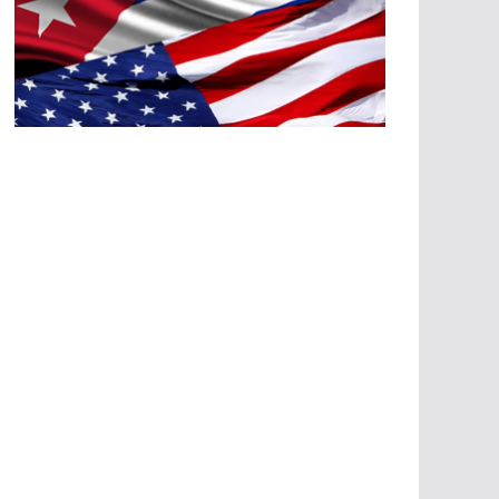
A
G
R
E
SI
O
N
E
S
E
C
O
N
Ó
M
IC
A
S
A
G
R
E