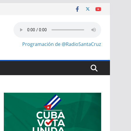
Programación de @RadioSantaCruz