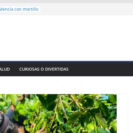
des para importar
lsar la movilidad
a
encía con martillo
 Domingo
 aniversario 65 con
mp contra Irán le
a en su propio
nsejo de Derechos
an cerco de
SALUD
CURIOSAS O DIVERTIDAS
a Cuba