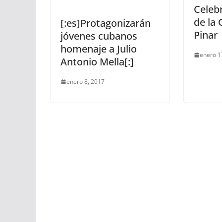
Celebr
de la 
[:es]Protagonizarán
Pinar
jóvenes cubanos
homenaje a Julio
enero 1
Antonio Mella[:]
enero 8, 2017