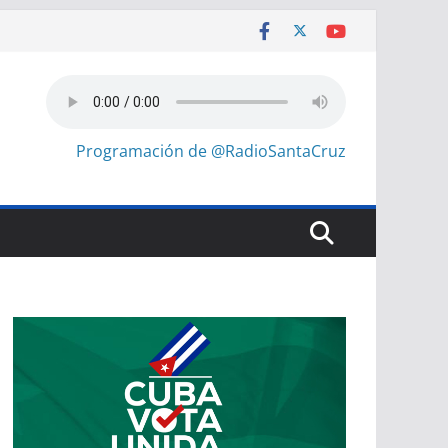
Programación de @RadioSantaCruz