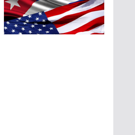
A
G
R
E
SI
O
N
E
S
E
C
O
N
Ó
M
IC
A
S
A
G
R
E