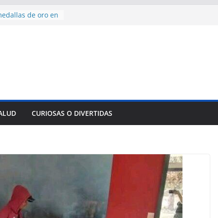
de Comercio
de Ávila
s socioeconómicas
edallas de oro en
to Domingo 2026
 hermana a
araíso y
normas para el
del comercio
y tradicional:
SALUD
CURIOSAS O DIVERTIDAS
 beneficios de la