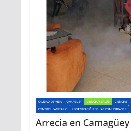
CALIDAD DE VIDA
CAMAGÜEY
CIENCIA Y SALUD
CIENCIAS
CONTROL SANITARIO
HIGIENIZACIÓN DE LAS COMUNIDADES
Arrecia en Camagüey b