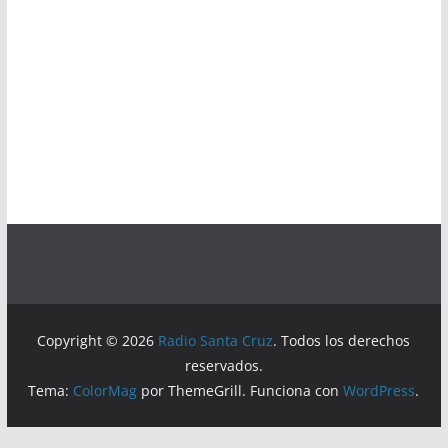
Copyright © 2026
Radio Santa Cruz
. Todos los derechos
reservados.
Tema:
ColorMag
por ThemeGrill. Funciona con
WordPress
.