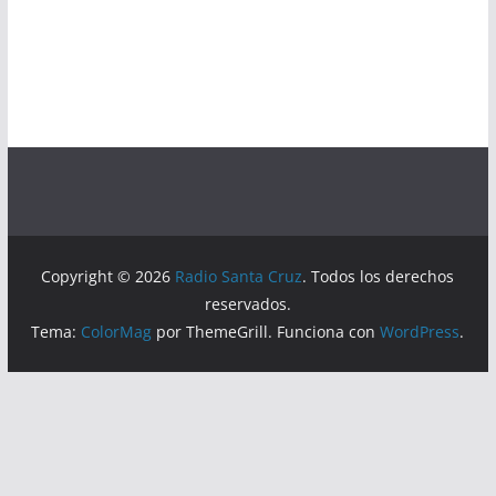
Copyright © 2026
Radio Santa Cruz
. Todos los derechos
reservados.
Tema:
ColorMag
por ThemeGrill. Funciona con
WordPress
.