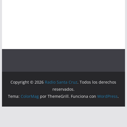
Copyright © 2026
Radio Santa Cruz
. Todos los derechos
reservados.
Tema:
ColorMag
por ThemeGrill. Funciona con
WordPress
.