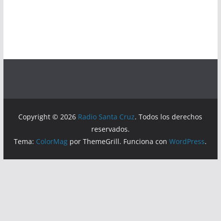
Copyright © 2026
Radio Santa Cruz
. Todos los derechos
reservados.
Tema:
ColorMag
por ThemeGrill. Funciona con
WordPress
.