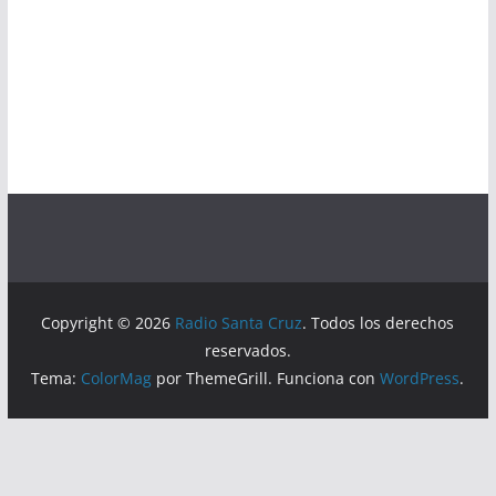
Copyright © 2026
Radio Santa Cruz
. Todos los derechos
reservados.
Tema:
ColorMag
por ThemeGrill. Funciona con
WordPress
.