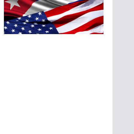
A
G
R
E
SI
O
N
E
S
E
C
O
N
Ó
M
IC
A
S
A
G
R
E