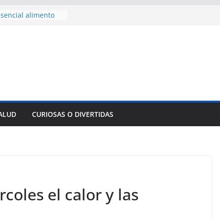
sencial alimento
idos
nsejo de Derechos
an cerco de
a Cuba
des para importar
lsar la movilidad
a
e al Encuentro
 Partidos
reros en La
SALUD
CURIOSAS O DIVERTIDAS
nnovación
mpresa pesquera de
Sur
coles el calor y las