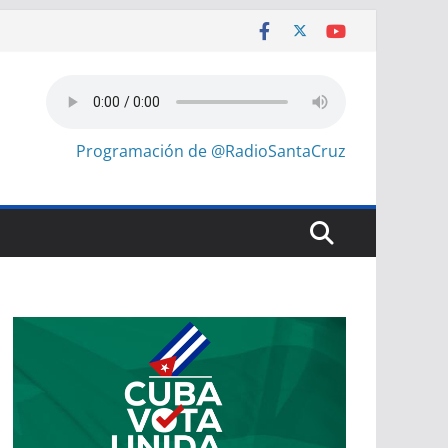
Programación de @RadioSantaCruz