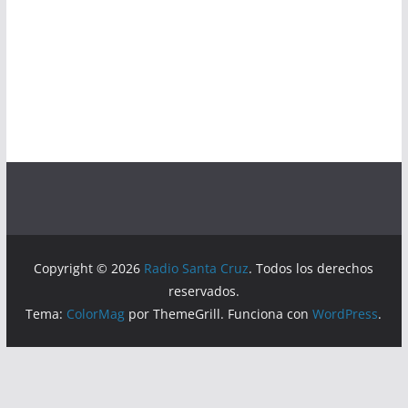
Copyright © 2026
Radio Santa Cruz
. Todos los derechos
reservados.
Tema:
ColorMag
por ThemeGrill. Funciona con
WordPress
.