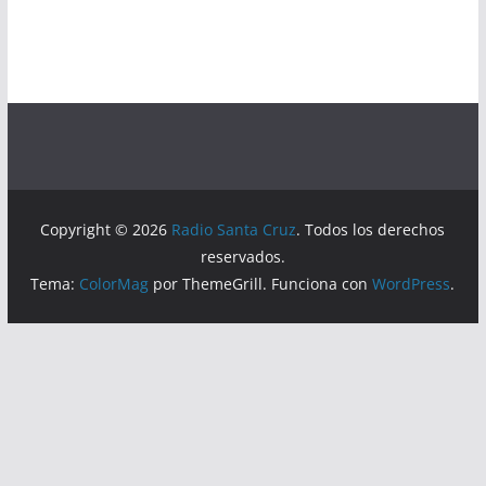
Copyright © 2026
Radio Santa Cruz
. Todos los derechos
reservados.
Tema:
ColorMag
por ThemeGrill. Funciona con
WordPress
.