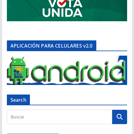
APLICACIÓN PARA CELULARES v2.0
Search