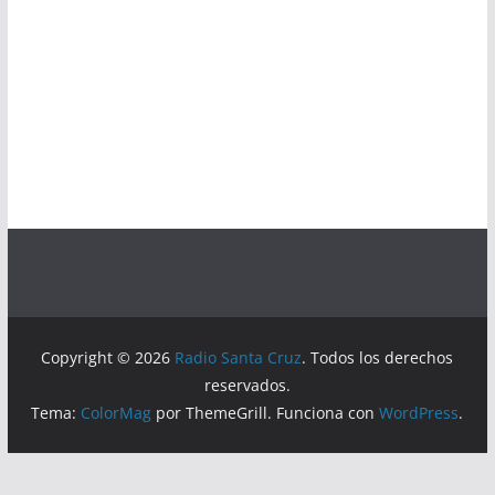
Copyright © 2026
Radio Santa Cruz
. Todos los derechos
reservados.
Tema:
ColorMag
por ThemeGrill. Funciona con
WordPress
.