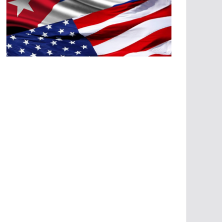
A
G
R
E
SI
O
N
E
S
E
C
O
N
Ó
M
IC
A
S
A
G
R
E