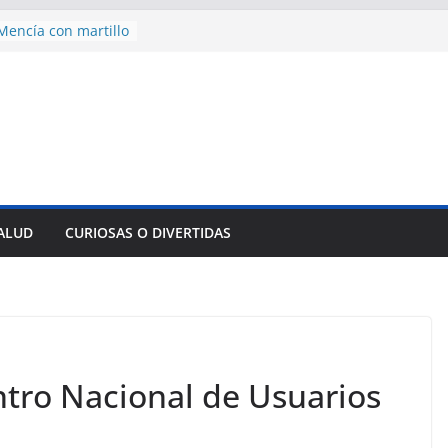
encía con martillo
 Domingo
 aniversario 65 con
mp contra Irán le
a en su propio
nsejo de Derechos
an cerco de
a Cuba
des para importar
SALUD
CURIOSAS O DIVERTIDAS
lsar la movilidad
a
entro Nacional de Usuarios