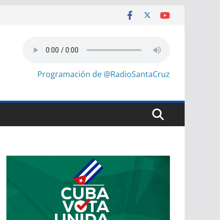
Programación de @RadioSantaCruz