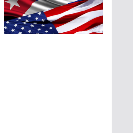
A
G
R
E
SI
O
N
E
S
E
C
O
N
Ó
M
IC
A
S
A
G
R
E