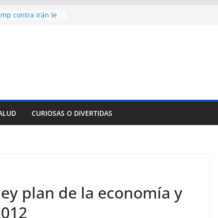
mp contra Irán le
a en su propio
de rescate en
plome parcial en
des para importar
lsar la movilidad
a
encía con martillo
 Domingo
SALUD
CURIOSAS O DIVERTIDAS
 aniversario 65 con
y plan de la economía y
2012