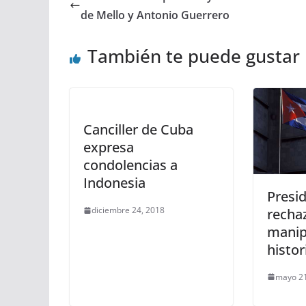
de Mello y Antonio Guerrero
También te puede gustar
Canciller de Cuba
expresa
condolencias a
Indonesia
Presi
diciembre 24, 2018
recha
manip
histor
mayo 21