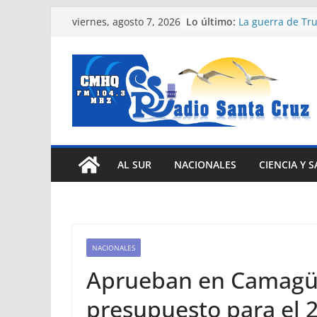
Saltar
Lo último:
La guerra de Tru
viernes, agosto 7, 2026
al
crea un problem
país
contenido
Siguen labores 
escuela con des
Cuba
Nuevas facilida
vehículos e impu
eléctrica en Cub
Cubano Ronald M
de oro en Santo
AL SUR
NACIONALES
CIENCIA Y 
Celebrará Uneac
jornada Arte fiel
NACIONALES
Aprueban en Camagüe
presupuesto para el 