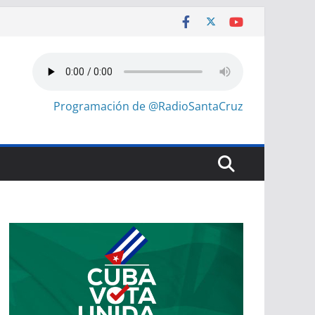
Programación de @RadioSantaCruz