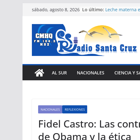
Saltar
Lo último:
Leche materna e
sábado, agosto 8, 2026
al
para recién nac
Expertos del Co
contenido
Humanos conden
Estados Unidos 
Nuevas facilida
vehículos e impu
eléctrica en Cub
Díaz-Canel asist
Internacional de
Comunistas y Ob
AL SUR
NACIONALES
CIENCIA Y 
Habana
Efectúan Expo I
Municipal en e
Santa Cruz del 
NACIONALES
REFLEXIONES
Fidel Castro: Las cont
de Obama y la ética