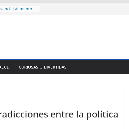
sencial alimento
idos
nsejo de Derechos
an cerco de
a Cuba
des para importar
lsar la movilidad
a
e al Encuentro
 Partidos
reros en La
SALUD
CURIOSAS O DIVERTIDAS
nnovación
mpresa pesquera de
Sur
radicciones entre la política