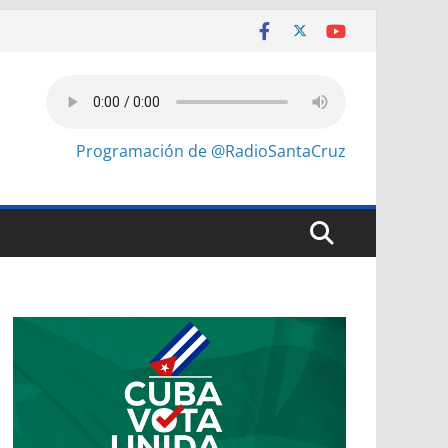
Programación de @RadioSantaCruz