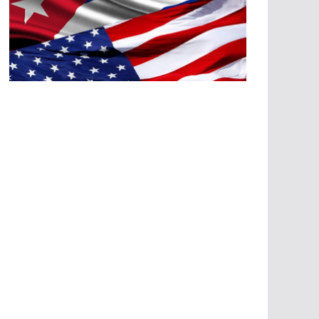
A
G
R
E
SI
O
N
E
S
E
C
O
N
Ó
M
IC
A
S
A
G
R
E