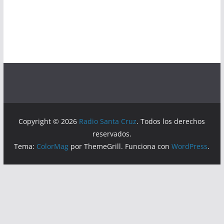
Copyright © 2026
Radio Santa Cruz
. Todos los derechos
reservados.
Tema:
ColorMag
por ThemeGrill. Funciona con
WordPress
.