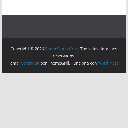
Copyright © 2026
Radio Santa Cruz
. Todos los derechos
reservados.
Tema:
ColorMag
por ThemeGrill. Funciona con
WordPress
.