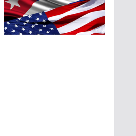
A
G
R
E
SI
O
N
E
S
E
C
O
N
Ó
M
IC
A
S
A
G
R
E