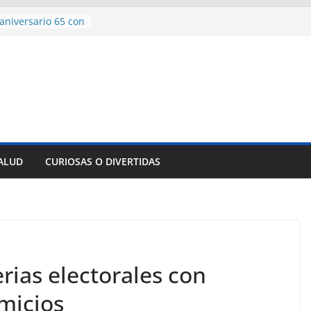
aniversario 65 con
mp contra Irán le
 en su propio
e rescate en
lome parcial en
es para importar
sar la movilidad
SALUD
CURIOSAS O DIVERTIDAS
ncía con martillo
 Domingo
rias electorales con
micios