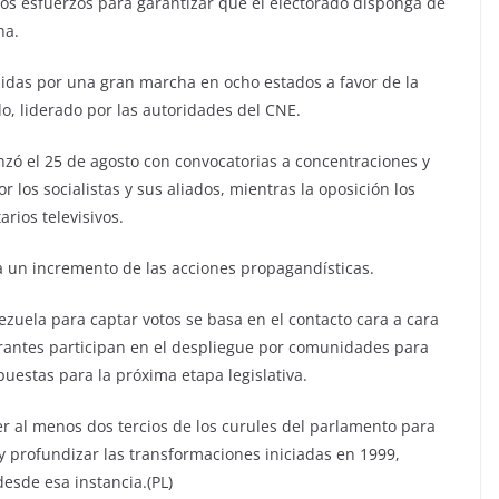
os esfuerzos para garantizar que el electorado disponga de
na.
didas por una gran marcha en ocho estados a favor de la
ido, liderado por las autoridades del CNE.
nzó el 25 de agosto con convocatorias a concentraciones y
 los socialistas y sus aliados, mientras la oposición los
rios televisivos.
 un incremento de las acciones propagandísticas.
nezuela para captar votos se basa en el contacto cara a cara
grantes participan en el despliegue por comunidades para
puestas para la próxima etapa legislativa.
r al menos dos tercios de los curules del parlamento para
 y profundizar las transformaciones iniciadas en 1999,
esde esa instancia.(PL)