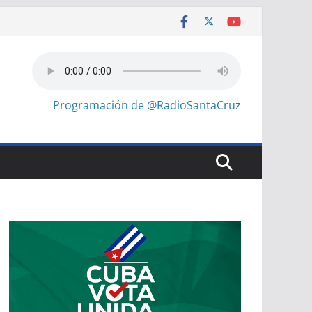
Programación de @RadioSantaCruz