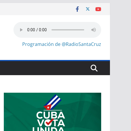
Programación de @RadioSantaCruz