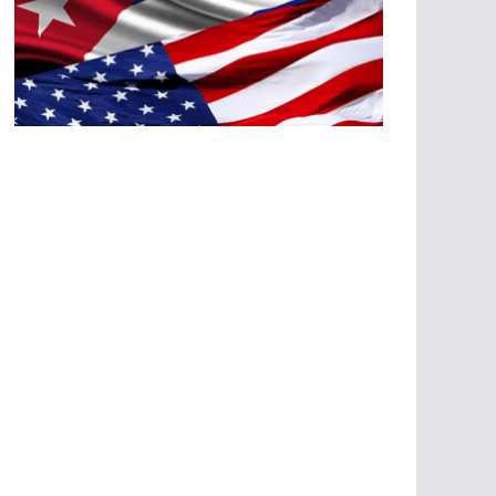
A
G
R
E
SI
O
N
E
S
E
C
O
N
Ó
M
IC
A
S
A
G
R
E