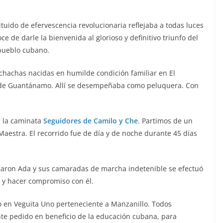
tituido de efervescencia revolucionaria reflejaba a todas luces
ce de darle la bienvenida al glorioso y definitivo triunfo del
 pueblo cubano.
chachas nacidas en humilde condición familiar en El
ia de Guantánamo. Allí se desempeñaba como peluquera. Con
n la caminata
Seguidores de Camilo y Che
. Partimos de un
Maestra. El recorrido fue de día y de noche durante 45 días
llegaron Ada y sus camaradas de marcha indetenible se efectuó
e y hacer compromiso con él.
o en
Veguita
Uno perteneciente a Manzanillo. Todos
nte pedido en beneficio de la educación cubana, para