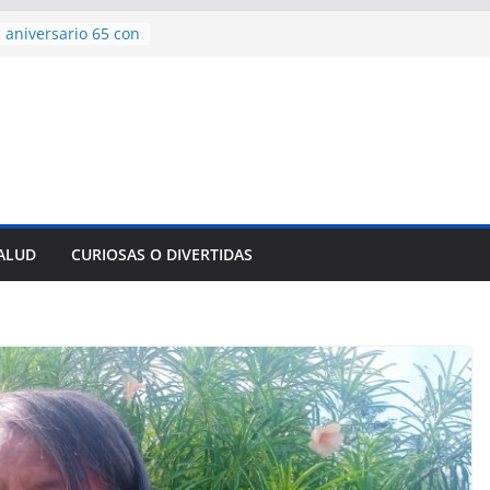
encía con martillo
 Domingo
 aniversario 65 con
mp contra Irán le
a en su propio
de rescate en
plome parcial en
des para importar
lsar la movilidad
SALUD
CURIOSAS O DIVERTIDAS
a