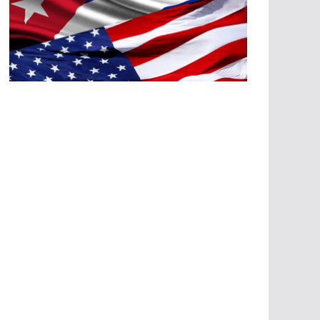
A
G
R
E
SI
O
N
E
S
E
C
O
N
Ó
M
IC
A
S
A
G
R
E