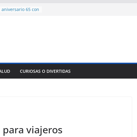
 aniversario 65 con
mp contra Irán le
a en su propio
de rescate en
plome parcial en
des para importar
lsar la movilidad
a
SALUD
CURIOSAS O DIVERTIDAS
encía con martillo
 Domingo
 para viajeros