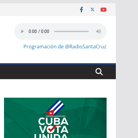
Programación de @RadioSantaCruz