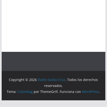
Copyright © 2026
Radio Santa Cruz
. Todos los derechos
reservados.
Tema:
ColorMag
por ThemeGrill. Funciona con
WordPress
.