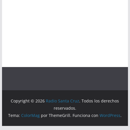
Copyright © 2026
Radio Santa Cruz
. Todos los derechos
reservados.
Tema:
ColorMag
por ThemeGrill. Funciona con
WordPress
.