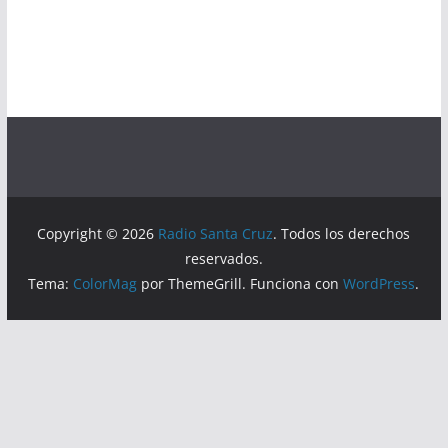
Copyright © 2026
Radio Santa Cruz
. Todos los derechos
reservados.
Tema:
ColorMag
por ThemeGrill. Funciona con
WordPress
.