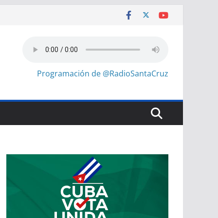
Programación de @RadioSantaCruz