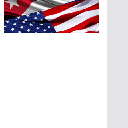
A
G
R
E
SI
O
N
E
S
E
C
O
N
Ó
M
IC
A
S
A
G
R
E