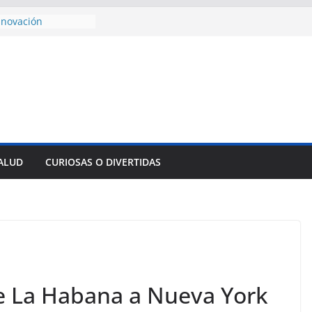
e al Encuentro
 Partidos
reros en La
nnovación
mpresa pesquera de
Sur
sencial alimento
idos
nsejo de Derechos
an cerco de
SALUD
CURIOSAS O DIVERTIDAS
a Cuba
des para importar
lsar la movilidad
a
de La Habana a Nueva York