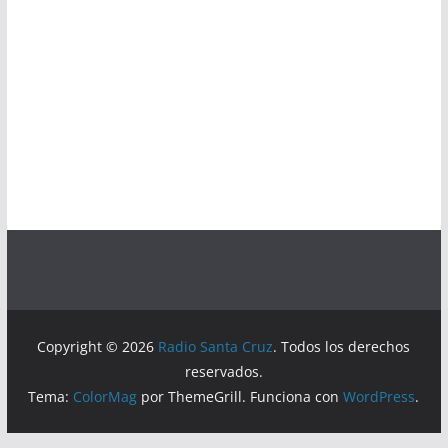
Copyright © 2026
Radio Santa Cruz
. Todos los derechos
reservados.
Tema:
ColorMag
por ThemeGrill. Funciona con
WordPress
.