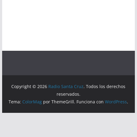
Copyright © 2026
Radio Santa Cruz
. Todos los derechos
reservados.
Tema:
ColorMag
por ThemeGrill. Funciona con
WordPress
.