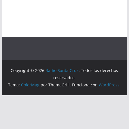
Copyright © 2026
Radio Santa Cruz
. Todos los derechos
reservados.
Tema:
ColorMag
por ThemeGrill. Funciona con
WordPress
.