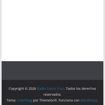
Copyright © 2026
Radio Santa Cruz
. Todos los derechos
reservados.
Tema:
ColorMag
por ThemeGrill. Funciona con
WordPress
.