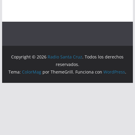
Copyright © 2026
Radio Santa Cruz
. Todos los derechos
reservados.
Tema:
ColorMag
por ThemeGrill. Funciona con
WordPress
.