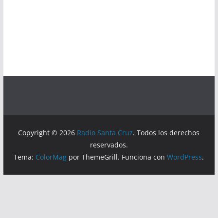
Copyright © 2026
Radio Santa Cruz
. Todos los derechos
reservados.
Tema:
ColorMag
por ThemeGrill. Funciona con
WordPress
.