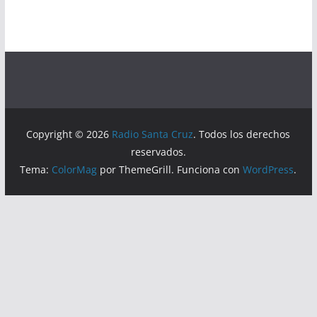
Copyright © 2026
Radio Santa Cruz
. Todos los derechos
reservados.
Tema:
ColorMag
por ThemeGrill. Funciona con
WordPress
.