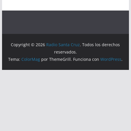
Copyright © 2026
Radio Santa Cruz
. Todos los derechos
reservados.
Tema:
ColorMag
por ThemeGrill. Funciona con
WordPress
.