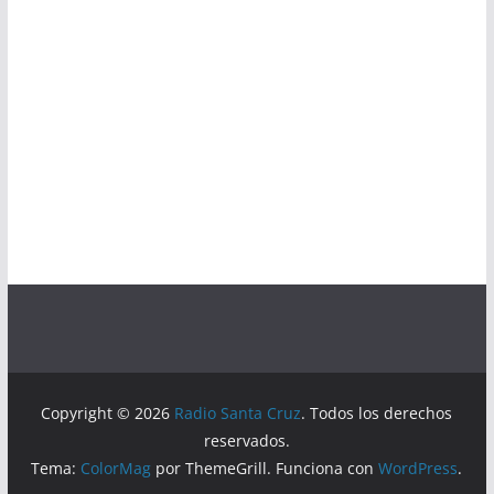
Copyright © 2026
Radio Santa Cruz
. Todos los derechos
reservados.
Tema:
ColorMag
por ThemeGrill. Funciona con
WordPress
.