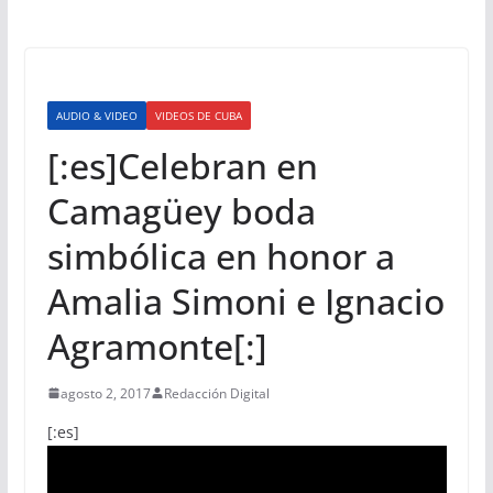
AUDIO & VIDEO
VIDEOS DE CUBA
[:es]Celebran en
Camagüey boda
simbólica en honor a
Amalia Simoni e Ignacio
Agramonte[:]
agosto 2, 2017
Redacción Digital
[:es]