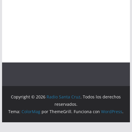
Copyright © 2026
Radio Santa Cruz
. Todos los derechos
reservados.
Tema:
ColorMag
por ThemeGrill. Funciona con
WordPress
.