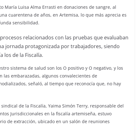
to María Luisa Alma
Errasti
en donaciones de sangre, al
una cuarentena de años
,
en Artemisa, lo que más aprecia es
funda sensibilidad.
procesos relacionados con las pruebas
que evaluaban
na jornada protagonizada por trabajadores, siendo
 los de la Fiscalía.
stro sistema de s
alud son
los O positivo y O negativo, y los
n las embarazadas, algunos convalecientes de
odializados
, señaló,
al tiempo que
reconocía
que
, no
hay
 sindical de la Fiscalía,
Yaima
Simón Terry, responsable del
ntos Jurisdiccionales
en la fiscalía
artemiseña
,
estuvo
rio
de extracción
,
ubicado
en un salón de reuniones