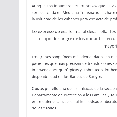
Aunque son innumerables los brazos que ha vis
ser
l
icenciada en Medicina Transnacional
,
hace 
la
voluntad
de los cubanos
para ese acto de pro
Lo expresó de esa forma, al desarrollar los
el
tipo de sangre
de los donantes
, en u
mayoría
Los grupos sanguíneos
más demanda
dos
en nue
pacientes que más precisan de transfusiones so
intervenciones quirúrgicas y, sobre todo, los
hem
disponibilidad en los Bancos de Sangre
.
Quizás por ello
una de las afiliadas de la sección
Departamento de Protección a las Familias y Asu
entre
quienes
asistieron al improvisado laborato
de
los
fiscales.