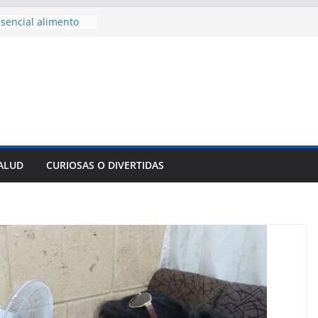
sencial alimento
idos
nsejo de Derechos
an cerco de
a Cuba
des para importar
lsar la movilidad
a
e al Encuentro
 Partidos
reros en La
SALUD
CURIOSAS O DIVERTIDAS
nnovación
mpresa pesquera de
Sur