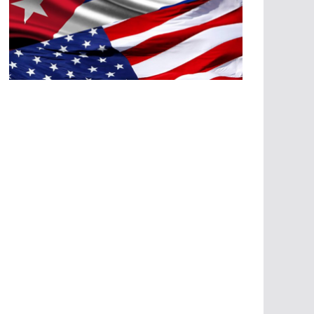
A
G
R
E
SI
O
N
E
S
E
C
O
N
Ó
M
IC
A
S
A
G
R
E