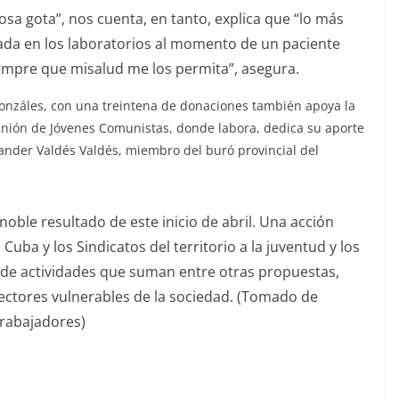
osa gota
”, nos cuenta, en tanto, explica que
“
lo más
ada en los laboratorios al momento de un paciente
empre que
mi
salud
me
los permita
”
, a
s
egura
.
Gonzáles,
con una treintena de donaciones
también apoya la
 Unión de Jóvenes Comunistas
,
donde labora, dedica su aporte
exander Valdés
Valdés
, miembro del buró provincial del
noble re
sultado de este inicio de abril. Una acción
Cuba y los Sindicatos del territorio a la juventud y los
 de actividades que suman entre otras p
ropuestas,
ectores vulnerables de la sociedad
. (Tomado de
rabajadores)