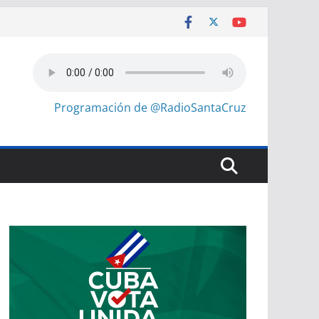
Programación de @RadioSantaCruz