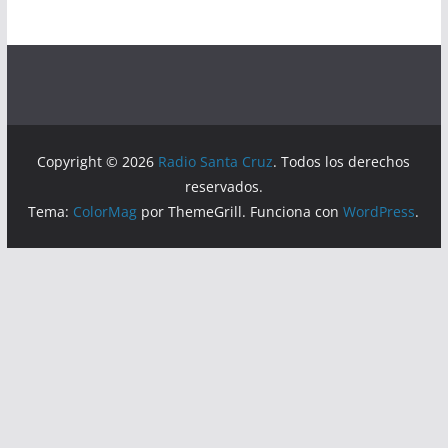
Copyright © 2026
Radio Santa Cruz
. Todos los derechos
reservados.
Tema:
ColorMag
por ThemeGrill. Funciona con
WordPress
.