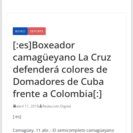
BOXEO
DEPORTE
[:es]Boxeador
camagüeyano La Cruz
defenderá colores de
Domadores de Cuba
frente a Colombia[:]
abril 11, 2018
Redacción Digital
[:es]
Camagüey, 11 abr.- El semicompleto camagüeyano