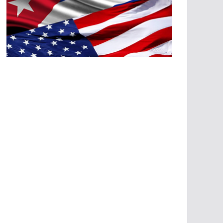
A
G
R
E
SI
O
N
E
S
E
C
O
N
Ó
M
IC
A
S
A
G
R
E