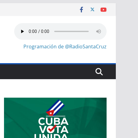
Programación de @RadioSantaCruz