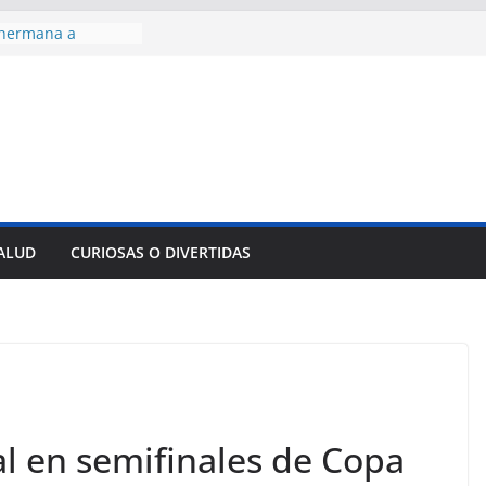
 hermana a
araíso y
normas para el
del comercio
y tradicional:
 beneficios de la
de Comercio
de Ávila
s socioeconómicas
SALUD
CURIOSAS O DIVERTIDAS
edallas de oro en
to Domingo 2026
al en semifinales de Copa