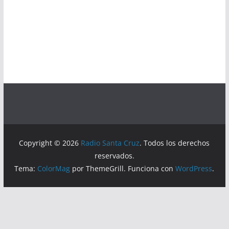
Copyright © 2026
Radio Santa Cruz
. Todos los derechos
reservados.
Tema:
ColorMag
por ThemeGrill. Funciona con
WordPress
.