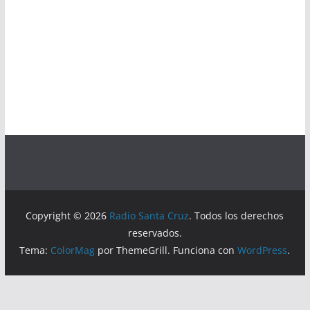
Copyright © 2026
Radio Santa Cruz
. Todos los derechos
reservados.
Tema:
ColorMag
por ThemeGrill. Funciona con
WordPress
.