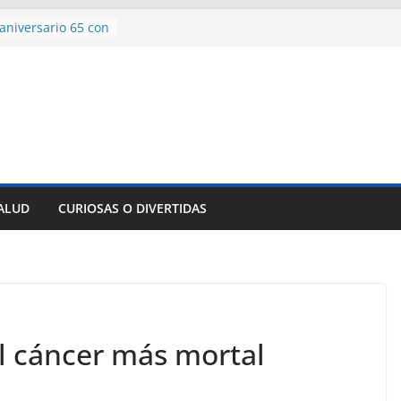
aniversario 65 con
mp contra Irán le
 en su propio
e rescate en
lome parcial en
es para importar
sar la movilidad
SALUD
CURIOSAS O DIVERTIDAS
ncía con martillo
 Domingo
el cáncer más mortal