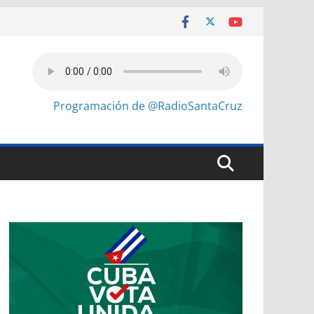
Programación de @RadioSantaCruz