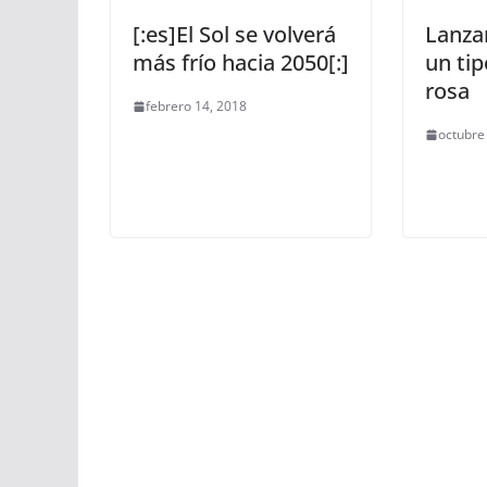
[:es]El Sol se volverá
Lanza
más frío hacia 2050[:]
un tip
rosa
febrero 14, 2018
octubre