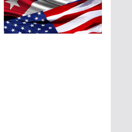
A
G
R
E
SI
O
N
E
S
E
C
O
N
Ó
M
IC
A
S
A
G
R
E