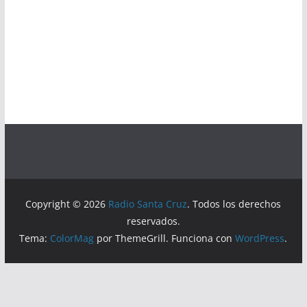
Copyright © 2026
Radio Santa Cruz
. Todos los derechos
reservados.
Tema:
ColorMag
por ThemeGrill. Funciona con
WordPress
.