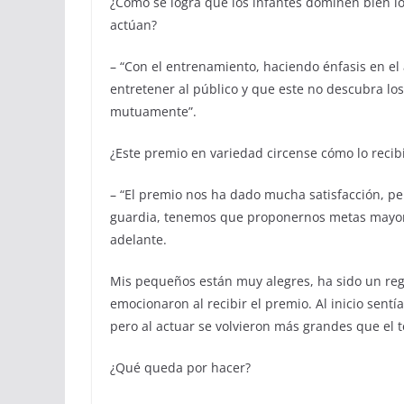
¿Cómo se logra que los infantes dominen bien lo
actúan?
– “Con el entrenamiento, haciendo énfasis en el
entretener al público y que este no descubra los 
mutuamente”.
¿Este premio en variedad circense cómo lo reci
– “El premio nos ha dado mucha satisfacción, p
guardia, tenemos que proponernos metas mayore
adelante.
Mis pequeños están muy alegres, ha sido un rega
emocionaron al recibir el premio. Al inicio sent
pero al actuar se volvieron más grandes que el 
¿Qué queda por hacer?