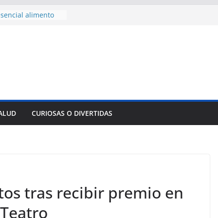
sencial alimento
idos
nsejo de Derechos
an cerco de
a Cuba
des para importar
lsar la movilidad
a
e al Encuentro
 Partidos
reros en La
SALUD
CURIOSAS O DIVERTIDAS
nnovación
mpresa pesquera de
Sur
os tras recibir premio en
 Teatro