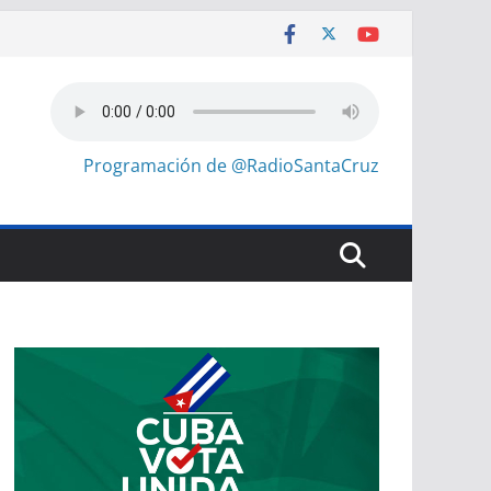
Programación de @RadioSantaCruz