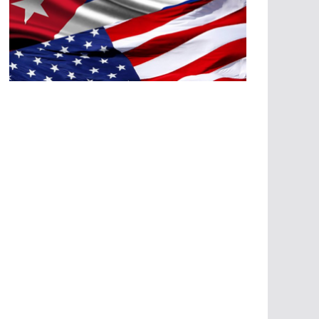
A
G
R
E
SI
O
N
E
S
E
C
O
N
Ó
M
IC
A
S
A
G
R
E