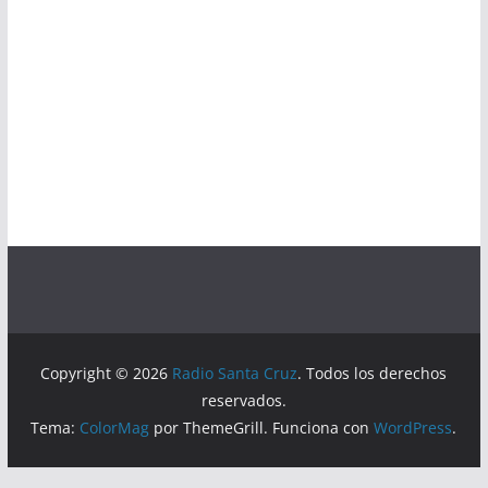
Copyright © 2026
Radio Santa Cruz
. Todos los derechos
reservados.
Tema:
ColorMag
por ThemeGrill. Funciona con
WordPress
.