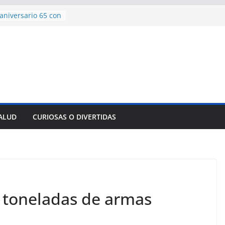
aniversario 65 con
mp contra Irán le
 en su propio
e rescate en
lome parcial en
es para importar
sar la movilidad
SALUD
CURIOSAS O DIVERTIDAS
ncía con martillo
 Domingo
l toneladas de armas