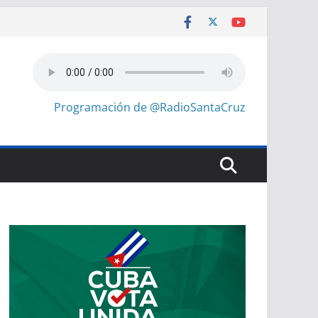
Programación de @RadioSantaCruz