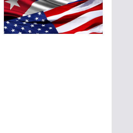
A
G
R
E
SI
O
N
E
S
E
C
O
N
Ó
M
IC
A
S
A
G
R
E