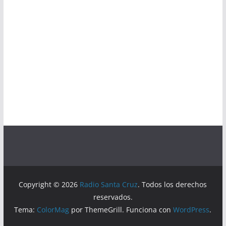
Copyright © 2026
Radio Santa Cruz
. Todos los derechos
reservados.
Tema:
ColorMag
por ThemeGrill. Funciona con
WordPress
.