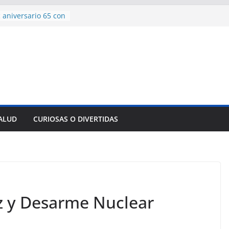
 aniversario 65 con
mp contra Irán le
a en su propio
de rescate en
plome parcial en
des para importar
lsar la movilidad
a
SALUD
CURIOSAS O DIVERTIDAS
encía con martillo
 Domingo
z y Desarme Nuclear