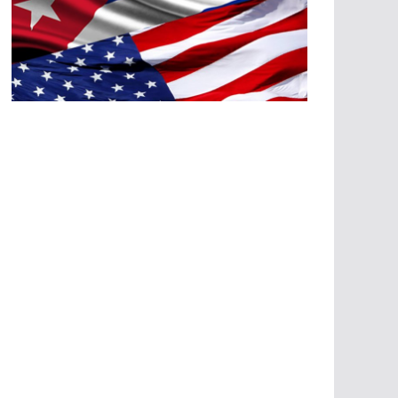
A
G
R
E
SI
O
N
E
S
E
C
O
N
Ó
M
IC
A
S
A
G
R
E