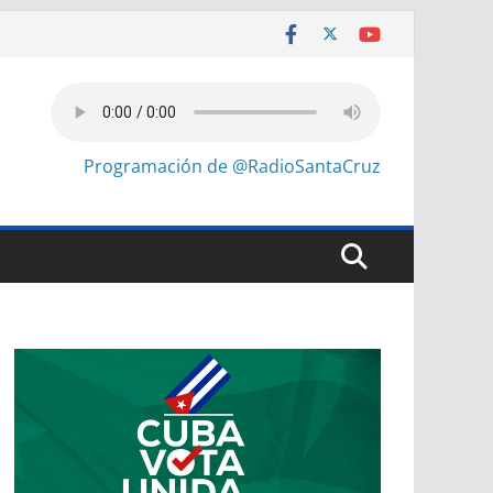
Programación de @RadioSantaCruz