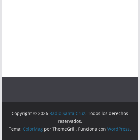
Copyright © 2026
Radio Santa Cruz
. Todos los derechos
reservados.
Tema:
ColorMag
por ThemeGrill. Funciona con
WordPress
.