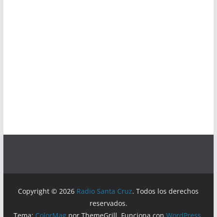
Copyright © 2026
Radio Santa Cruz
. Todos los derechos
reservados.
Tema:
ColorMag
por ThemeGrill. Funciona con
WordPress
.