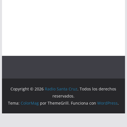
Copyright © 2026
Radio Santa Cruz
. Todos los derechos
reservados.
Tema:
ColorMag
por ThemeGrill. Funciona con
WordPress
.