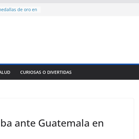
edallas de oro en
to Domingo 2026
 hermana a
araíso y
normas para el
del comercio
y tradicional:
 beneficios de la
de Comercio
SALUD
CURIOSAS O DIVERTIDAS
de Ávila
s socioeconómicas
uba ante Guatemala en