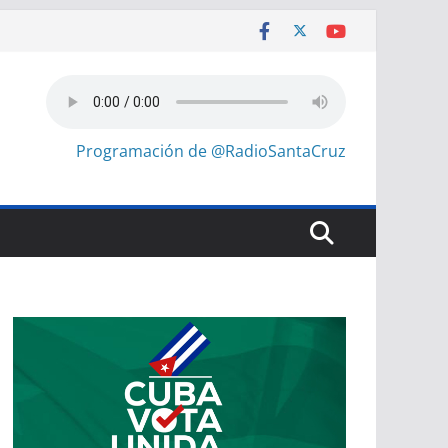
Programación de @RadioSantaCruz