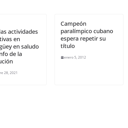
Campeón
paralímpico cubano
as actividades
espera repetir su
tivas en
título
üey en saludo
unfo de la
enero 5, 2012
ución
re 28, 2021