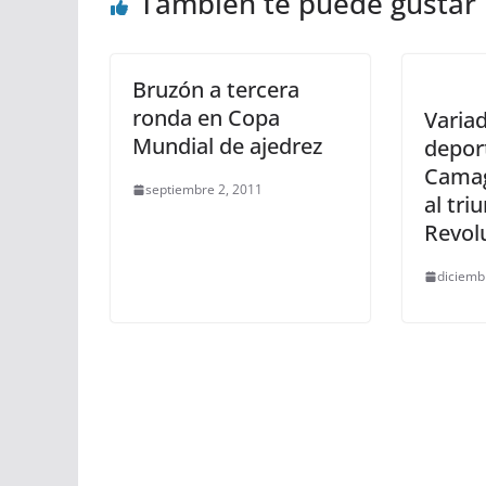
También te puede gustar
Bruzón a tercera
ronda en Copa
Variad
Mundial de ajedrez
depor
Camag
septiembre 2, 2011
al tri
Revol
diciemb