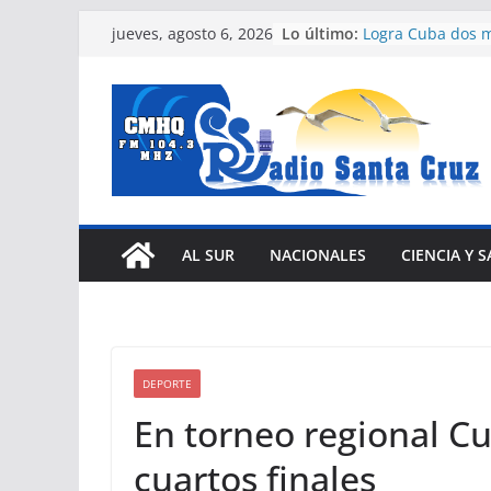
Saltar
Lo último:
Logra Cuba dos m
jueves, agosto 6, 2026
al
canotaje de San
Jornada Cultural
contenido
ciudades de Valp
Camagüey
Publican nuevas 
reordenamiento 
Medicina natural 
Helioterapia y los
luz solar
Impulsa Cámara 
AL SUR
NACIONALES
CIENCIA Y 
Camagüey-Ciego 
transformacione
(+ Fotos)
DEPORTE
En torneo regional C
cuartos finales