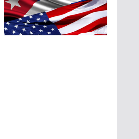
A
G
R
E
SI
O
N
E
S
E
C
O
N
Ó
M
IC
A
S
A
G
R
E