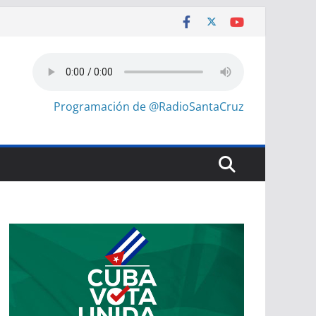
Programación de @RadioSantaCruz